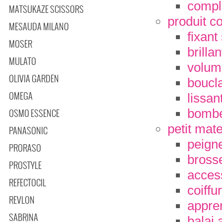
compl
MATSUKAZE SCISSORS
produit co
MESAUDA MILANO
fixant
MOSER
brillan
MULATO
volum
OLIVIA GARDEN
boucl
OMEGA
lissan
bombe 
OSMO ESSENCE
petit mate
PANASONIC
peign
PRORASO
bross
PROSTYLE
access
REFECTOCIL
coiffu
REVLON
appre
SABRINA
balai 