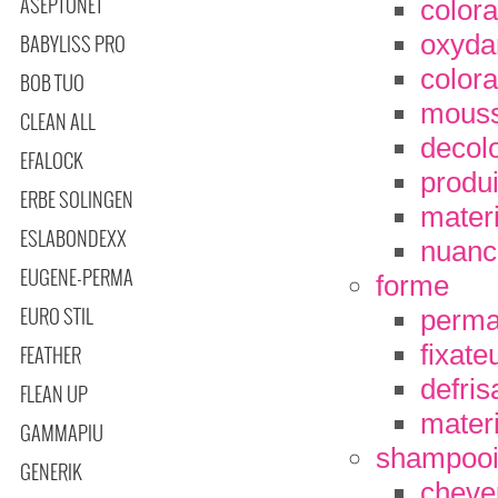
ASEPTONET
colora
oxyda
BABYLISS PRO
colora
BOB TUO
mouss
CLEAN ALL
decolo
EFALOCK
produi
ERBE SOLINGEN
materi
ESLABONDEXX
nuanc
EUGENE-PERMA
forme
EURO STIL
perma
fixate
FEATHER
defris
FLEAN UP
mater
GAMMAPIU
shampooi
GENERIK
cheve