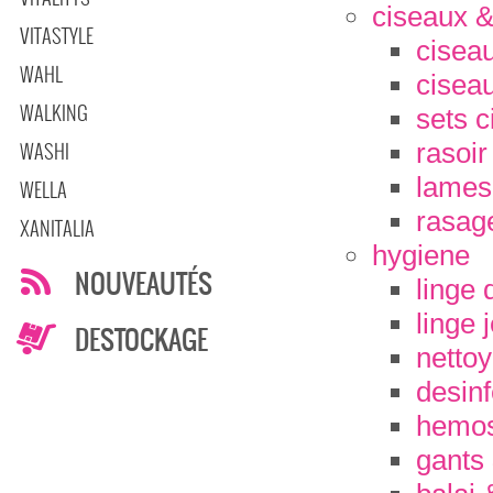
ciseaux &
VITASTYLE
cisea
WAHL
ciseau
WALKING
sets 
rasoir
WASHI
lames
WELLA
rasag
XANITALIA
hygiene
NOUVEAUTÉS
linge 
linge 
DESTOCKAGE
nettoy
desinf
hemos
gants 