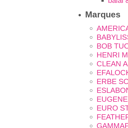
balai 
Marques
AMERIC
BABYLIS
BOB TU
HENRI 
CLEAN A
EFALOC
ERBE S
ESLABO
EUGENE
EURO ST
FEATHE
GAMMAP