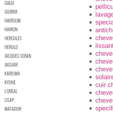
GI&GI
pellic
GIUBRA
lavage
HAIRGUM
specia
HAIRON
antich
cheve
HERCULES
lissan
HEROLD
cheve
JACQUES SEBAN
cheve
JAGUAR
cheve
KARISMA
solair
KYONE
cuir c
L'OREAL
cheve
cheve
LISAP
speci
MATADOR