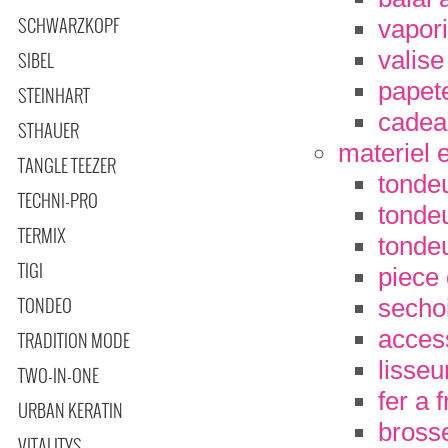
SCHWARZKOPF
vapori
valise
SIBEL
papet
STEINHART
cadea
STHAUER
materiel 
TANGLE TEEZER
tonde
TECHNI-PRO
tondeu
TERMIX
tondeu
TIGI
piece
TONDEO
secho
acces
TRADITION MODE
lisseu
TWO-IN-ONE
fer a 
URBAN KERATIN
brosse
VITALITYS