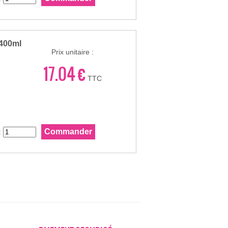
 400ml
Prix unitaire :
17.04 €
TTC
: