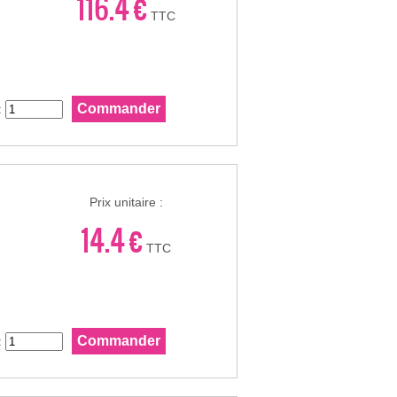
116.4 €
TTC
:
Prix unitaire :
14.4 €
TTC
: