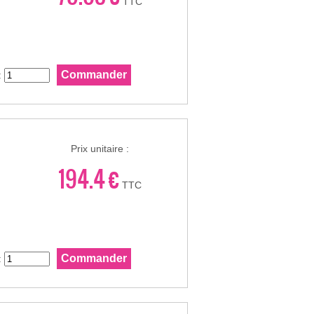
TTC
:
Prix unitaire :
194.4 €
TTC
: