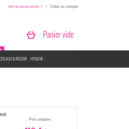
Mot de passe perdu ?
|
Panier vide
CISEAUX & RASOIR
HYGIENE
0ml
Prix unitaire :