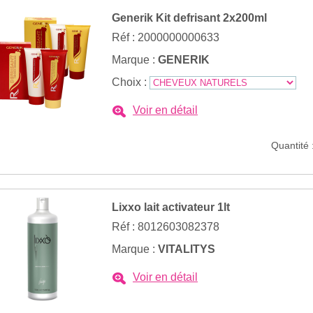
Generik Kit defrisant 2x200ml
Réf : 2000000000633
Marque :
GENERIK
Choix :
Voir en détail
Quantité 
Lixxo lait activateur 1lt
Réf : 8012603082378
Marque :
VITALITYS
Voir en détail