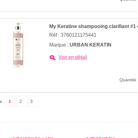
My Keratine shampooing clarifiant #1
Réf : 3760121175441
Marque :
URBAN KERATIN
Voir en détail
Quantité 
e :