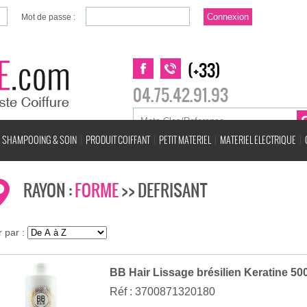
Mot de passe :
(+33)
04.75.42.91.93
SHAMPOOING & SOIN
PRODUIT COIFFANT
PETIT MATERIEL
MATERIEL ELECTRIQUE
RAYON :
FORME
>> DEFRISANT
r par :
BB Hair Lissage brésilien Keratine 50
Réf : 3700871320180