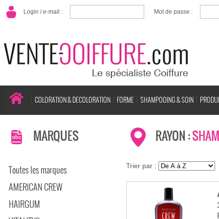
Login / e-mail :
Mot de passe :
COLORATION & DECOLORATION
FORME
SHAMPOOING & SOIN
PRODUI
MARQUES
RAYON :
SHAM
Trier par :
Toutes les marques
AMERICAN CREW
HAIRGUM