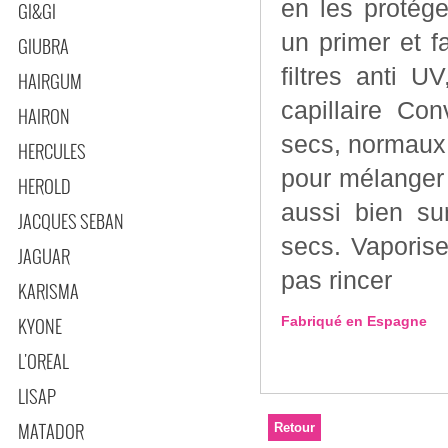
en les protég
GI&GI
un primer et f
GIUBRA
filtres anti U
HAIRGUM
capillaire Convient à tous les types de cheveux, cheveux
HAIRON
secs, normaux et aux ch
HERCULES
pour mélanger l
HEROLD
aussi bien su
JACQUES SEBAN
secs. Vaporise
JAGUAR
pas rincer
KARISMA
Fabriqué en Espagne
KYONE
L'OREAL
LISAP
MATADOR