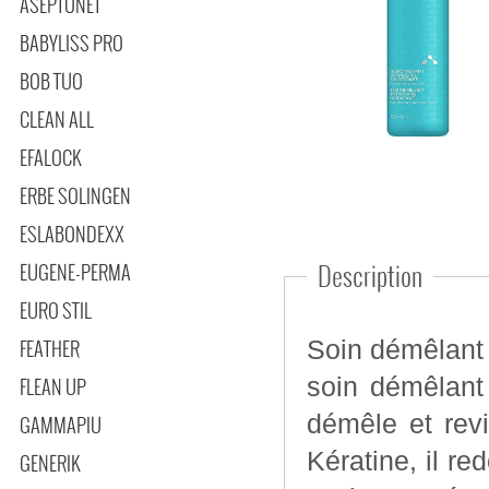
ASEPTONET
BABYLISS PRO
BOB TUO
CLEAN ALL
EFALOCK
ERBE SOLINGEN
ESLABONDEXX
EUGENE-PERMA
Description
EURO STIL
FEATHER
Soin démêlant 
soin démêlant instantané en spra
FLEAN UP
démêle et rev
GAMMAPIU
Kératine, il r
GENERIK