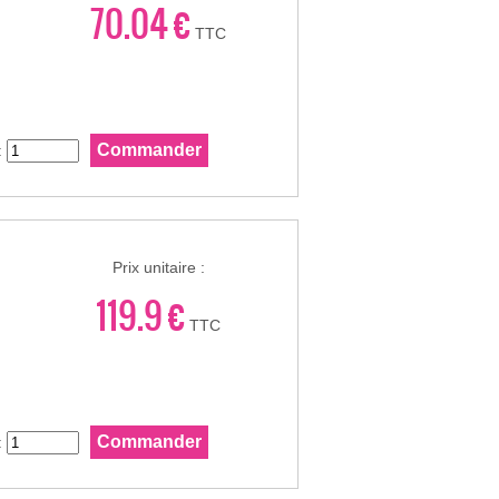
70.04 €
TTC
:
Prix unitaire :
119.9 €
TTC
: