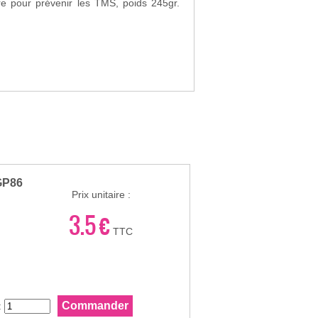
e pour prévenir les TMS, poids 245gr.
GP86
Prix unitaire :
3.5 €
TTC
: