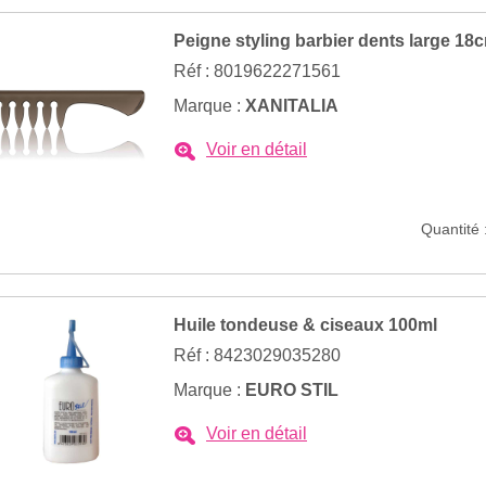
Peigne styling barbier dents large 18
Réf : 8019622271561
Marque :
XANITALIA
Voir en détail
Quantité 
Huile tondeuse & ciseaux 100ml
Réf : 8423029035280
Marque :
EURO STIL
Voir en détail