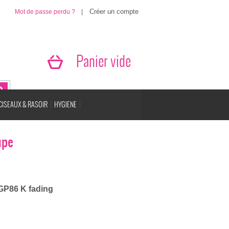
Mot de passe perdu ?
|
Panier vide
CISEAUX & RASOIR
HYGIENE
upe
P86 K fading