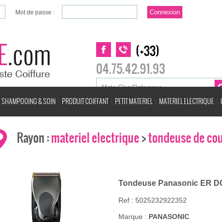
Mot de passe :
(+33)
04.75.42.91.93
SHAMPOOING & SOIN
PRODUIT COIFFANT
PETIT MATERIEL
MATERIEL ELECTRIQUE
Rayon :
materiel electrique
>
tondeuse de co
Tondeuse Panasonic ER DG
Ref : 5025232922352
Marque :
PANASONIC