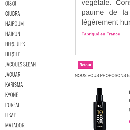
végétale. Conseil professionnel : Frotter la crème dans la
GI&GI
paume de la 
GIUBRA
légèrement hu
HAIRGUM
HAIRON
Fabriqué en France
HERCULES
HEROLD
JACQUES SEBAN
JAGUAR
NOUS VOUS PROPOSONS EG
KARISMA
KYONE
L'OREAL
LISAP
MATADOR