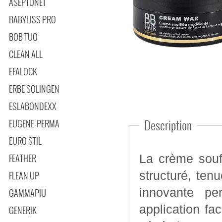
ASEPTONET
BABYLISS PRO
BOB TUO
CLEAN ALL
EFALOCK
ERBE SOLINGEN
ESLABONDEXX
EUGENE-PERMA
Description
EURO STIL
FEATHER
La crème souf
structuré, tenu
FLEAN UP
innovante pe
GAMMAPIU
application fa
GENERIK