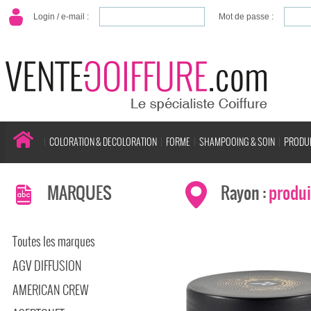
Login / e-mail :
Mot de passe :
COLORATION & DECOLORATION
FORME
SHAMPOOING & SOIN
PRODUI
MARQUES
Rayon :
produi
Toutes les marques
AGV DIFFUSION
AMERICAN CREW