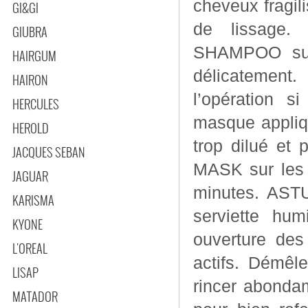
cheveux fragilisés. Formule conçue pour entret
GI&GI
de lissage. Rituel d'application : Appliquer KERATI
GIUBRA
SHAMPOO sur 
HAIRGUM
délicatement.
HAIRON
l’opération s
HERCULES
masque appliq
HEROLD
trop dilué et
JACQUES SEBAN
MASK sur les 
JAGUAR
minutes. ASTUCE PRO : Envelopper la chevelure dans une
KARISMA
serviette hum
KYONE
ouverture des
L'OREAL
actifs. Démêl
LISAP
rincer abonda
MATADOR