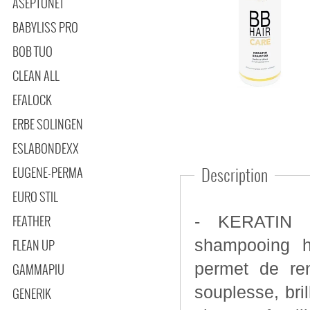
ASEPTONET
BABYLISS PRO
BOB TUO
CLEAN ALL
EFALOCK
ERBE SOLINGEN
ESLABONDEXX
EUGENE-PERMA
Description
EURO STIL
FEATHER
- KERATIN 
shampooing hy
FLEAN UP
permet de ren
GAMMAPIU
souplesse, bri
GENERIK