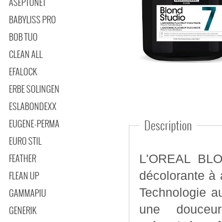
ASEPTONET
BABYLISS PRO
BOB TUO
CLEAN ALL
EFALOCK
ERBE SOLINGEN
ESLABONDEXX
EUGENE-PERMA
Description
EURO STIL
FEATHER
L'OREAL BLO
décolorante à action rapide. Ju
FLEAN UP
Technologie au
GAMMAPIU
une douceur 
GENERIK