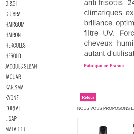
anti-frisotti
GI&GI
climatiques extrêmes. Il est aussi sa
GIUBRA
brillance opti
HAIRGUM
filtre UV. Force 4. Mode d'emploi : Vapo
HAIRON
cheveux humi
HERCULES
autant d'utilis
HEROLD
JACQUES SEBAN
Fabriqué en France
JAGUAR
KARISMA
KYONE
L'OREAL
NOUS VOUS PROPOSONS EG
LISAP
MATADOR