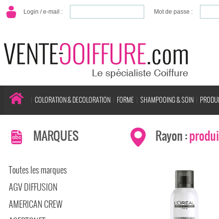
Login / e-mail :
Mot de passe :
COLORATION & DECOLORATION
FORME
SHAMPOOING & SOIN
PRODUI
MARQUES
Rayon :
produi
Toutes les marques
AGV DIFFUSION
AMERICAN CREW