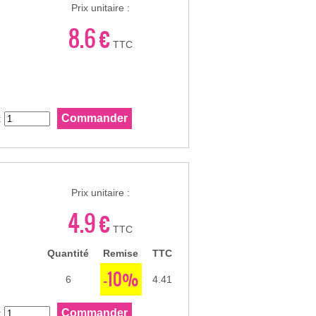
Prix unitaire :
8.6 €
TTC
:
Prix unitaire :
4.9 €
TTC
Quantité
Remise
TTC
-10%
6
4.41
: