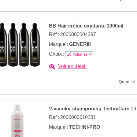
BB Hair crème oxydante 1000ml
Réf : 2000000004297
Marque :
GENERIK
Choix :
Voir en détail
Quantité 
Vivacolor shampooing TechniCare 1lt
Réf : 2000000010281
Marque :
TECHNI-PRO