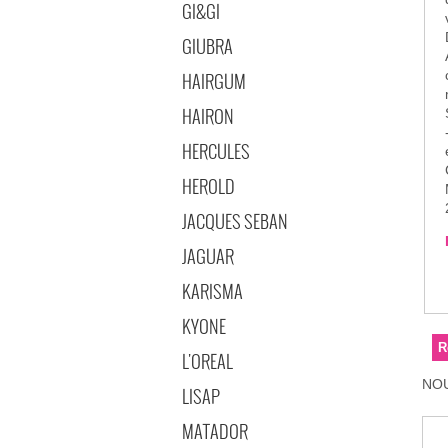
GI&GI
GIUBRA
cr
HAIRGUM
HAIRON
HERCULES
HEROLD
JACQUES SEBAN
JAGUAR
KARISMA
KYONE
L'OREAL
NOU
LISAP
MATADOR