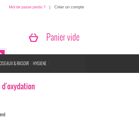
Mot de passe perdu ?
|
Panier vide
CISEAUX & RASOIR
HYGIENE
n d'oxydation
0ml