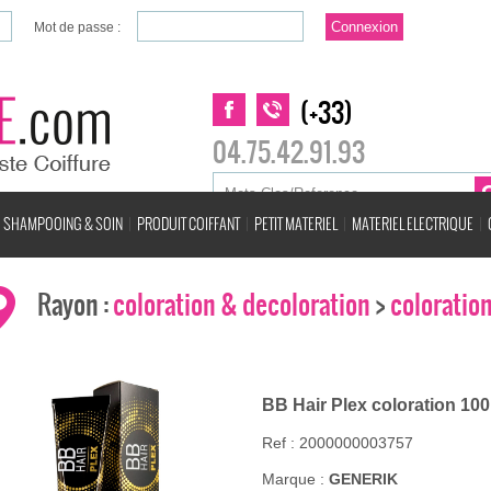
Mot de passe :
(+33)
04.75.42.91.93
SHAMPOOING & SOIN
PRODUIT COIFFANT
PETIT MATERIEL
MATERIEL ELECTRIQUE
Rayon :
coloration & decoloration
>
coloratio
BB Hair Plex coloration 10
Ref : 2000000003757
Marque :
GENERIK