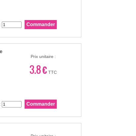
:
ue
Prix unitaire :
3.8 €
TTC
: