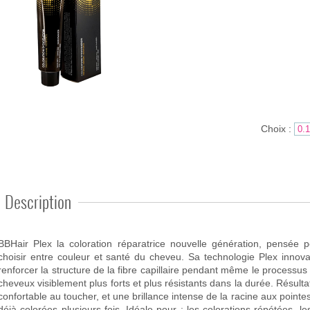
Choix :
Description
BBHair Plex la coloration réparatrice nouvelle génération, pensée p
hoisir entre couleur et santé du cheveu. Sa technologie Plex innovante agit en profondeur pour réparer et
renforcer la structure de la fibre capillaire pendant même le processus 
cheveux visiblement plus forts et plus résistants dans la durée. Résultat : une couleur qui dure, un cheveu plus
confortable au toucher, et une brillance intense de la racine aux point
éjà colorées plusieurs fois. Idéale pour : les colorations répétées, les cheveux sensibilisés, et les salons qui