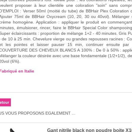
veulent proposer à leur clientèle une coloration "soin" sans comprom
D’EMPLOI : Verser 50ml (moitié du tube) de BBHair Plex Coloration d
Ajouter 75ml de BBHair Oxycream (10, 20, 30 ou 40vol). Mélanger 
ème homogène. Application : appliquer le produit en commençant par les racines : temps de pause 35
minutes, émulsioner, rincer, faire le BBHair Special Color shampooi
Super éclaircissants : proportion de mélange 1+2 - 40 minutes. Gris P
- de 10 à 25 min. Chevelure vierge ou grandes repousses racines : Co
et les pointes et laisser pauser 15 min, continuer ensuite par 
COUVERTURE DES CHEVEUX BLANCS A 100% : De 0 à 50% : applique
Mélanger la couleur désirée avec une base fondamentale (1/2+1/2), de
20vol (6%).
Fabriqué en Italie
S VOUS PROPOSONS EGALEMENT ...
Gant nitrile black non poudre boite X