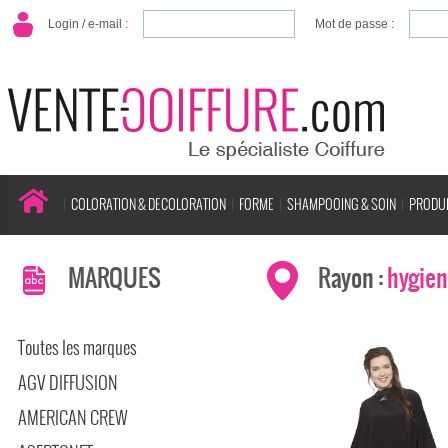
Login / e-mail :
Mot de passe :
COLORATION & DECOLORATION
FORME
SHAMPOOING & SOIN
PRODUI
MARQUES
Rayon :
hygie
Toutes les marques
AGV DIFFUSION
AMERICAN CREW