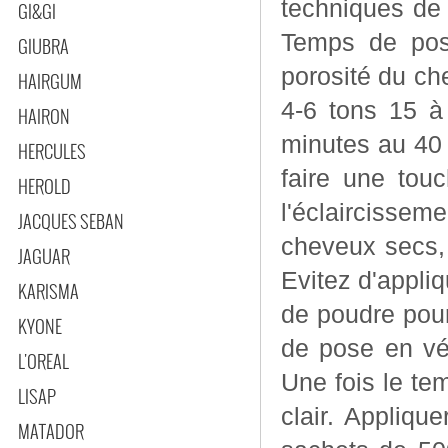
techniques de mèch
GI&GI
Temps de pose
GIUBRA
porosité du cheveux : 1-3 tons 10 à 20 min
HAIRGUM
4-6 tons 15 à
HAIRON
minutes au 40 volumes. Comme toute 
HERCULES
faire une tou
HEROLD
l'éclaircissement p
JACQUES SEBAN
cheveux secs,
JAGUAR
Evitez d'appliq
KARISMA
de poudre pou
KYONE
de pose en vér
L'OREAL
Une fois le t
LISAP
clair. Appliquer l
MATADOR