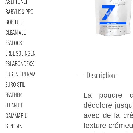
ASEPTONET
BABYLISS PRO
BOB TUO
CLEAN ALL
EFALOCK
ERBE SOLINGEN
ESLABONDEXX
EUGENE-PERMA
Description
EURO STIL
FEATHER
La poudre dé
décolore jusqu'à 7 tons. Non volatile 
FLEAN UP
avec de la cr
GAMMAPIU
texture crémeu
GENERIK