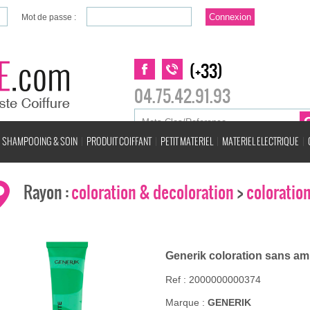
Mot de passe :
(+33)
04.75.42.91.93
SHAMPOOING & SOIN
PRODUIT COIFFANT
PETIT MATERIEL
MATERIEL ELECTRIQUE
Rayon :
coloration & decoloration
>
coloratio
Generik coloration sans a
Ref : 2000000000374
Marque :
GENERIK