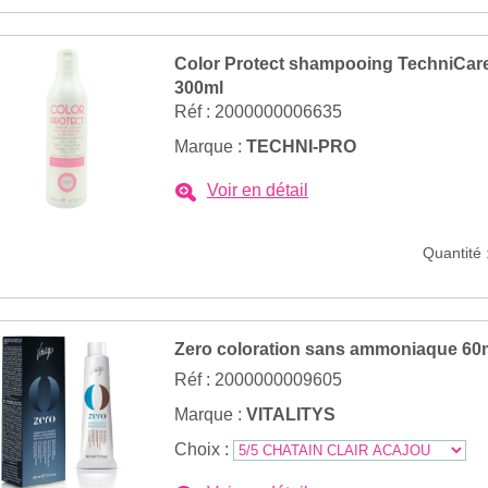
Color Protect shampooing TechniCar
300ml
Réf : 2000000006635
Marque :
TECHNI-PRO
Voir en détail
Quantité 
Zero coloration sans ammoniaque 60
Réf : 2000000009605
Marque :
VITALITYS
Choix :