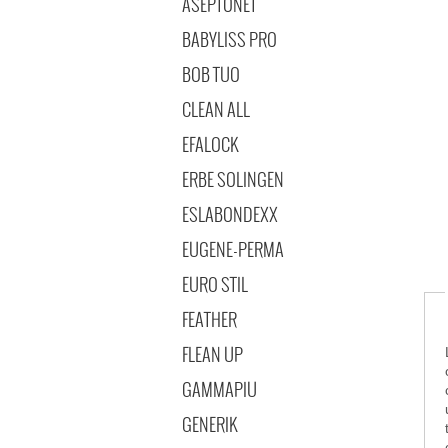
ASEPTONET
BABYLISS PRO
BOB TUO
CLEAN ALL
EFALOCK
ERBE SOLINGEN
ESLABONDEXX
EUGENE-PERMA
EURO STIL
FEATHER
FLEAN UP
GAMMAPIU
coif
GENERIK
t