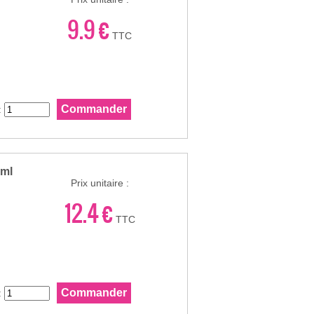
9.9 €
TTC
:
0ml
Prix unitaire :
12.4 €
TTC
: