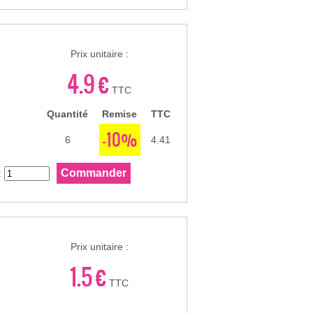
Prix unitaire :
4.9 €
TTC
Quantité
Remise
TTC
-10%
6
4.41
:
Prix unitaire :
1.5 €
TTC