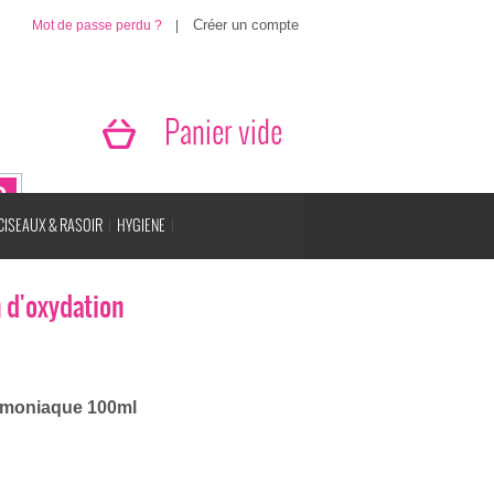
Mot de passe perdu ?
|
Panier vide
CISEAUX & RASOIR
HYGIENE
n d'oxydation
mmoniaque 100ml