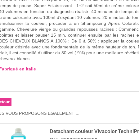
mps de pause. Super Eclaircissant : 1+2 soit 50ml de crème colorante avec 100ml d’oxydant 10, 20, 30 ou
40 volumes en fonction du diagnostic réalisé. 40 minutes de temps de pause. Ton sur ton : 1+2 
crème colorante avec 100ml d’oxydant 10 volumes. 20 minutes de temps de pause. Après l
émulsionner la couleur, procéder à un Shampooing Après Coloratio
. Chevelure vierge ou grandes repousses racines : Commencer l’application par les longueurs et les
pointes et laisser pauser 15 min, continuer ensuite par les racines et laiss
ES CHEVEUX BLANCS A 100% : De 0 à 50% : appliquer la couleur désirée De 50 à 100% : Mélanger la
couleur désirée avec une fondamentale de la même hauteur de ton. Po
clair, il est conseillé d’utiliser du 30 vol ( 9%) pour une meilleure révéla
cheveux blancs.
Fabriqué en Italie
S VOUS PROPOSONS EGALEMENT ...
Detachant couleur Vivacolor TechniPr