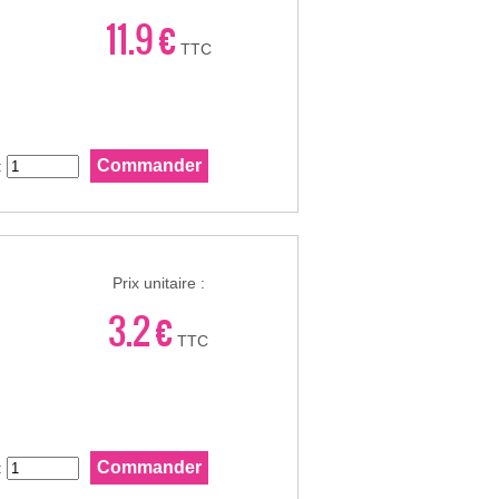
11.9 €
TTC
:
Prix unitaire :
3.2 €
TTC
: