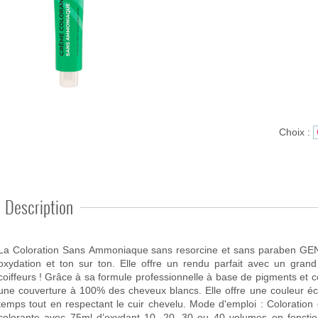
Choix :
Description
La Coloration Sans Ammoniaque sans resorcine et sans paraben GEN
oxydation et ton sur ton. Elle offre un rendu parfait avec un grand c
feurs ! Grâce à sa formule professionnelle à base de pigments et composants de haute qualité, elle assure
une couverture à 100% des cheveux blancs. Elle offre une couleur éc
emps tout en respectant le cuir chevelu. Mode d'emploi : Coloration d’oxydation : 1+1,5 soit 50ml de crème
colorante avec 75ml d’oxydant 10, 20, 30 ou 40 volumes en fonctio