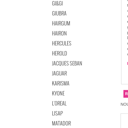
GI&GI
te
GIUBRA
HAIRGUM
gamme
HAIRON
D
HERCULES
HEROLD
JACQUES SEBAN
JAGUAR
KARISMA
KYONE
L'OREAL
NOU
LISAP
MATADOR