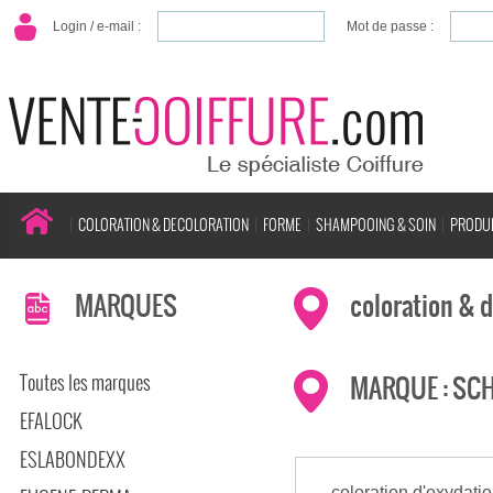
Login / e-mail :
Mot de passe :
COLORATION & DECOLORATION
FORME
SHAMPOOING & SOIN
PRODUI
MARQUES
coloration & 
Toutes les marques
MARQUE : SC
EFALOCK
ESLABONDEXX
coloration d'oxydati