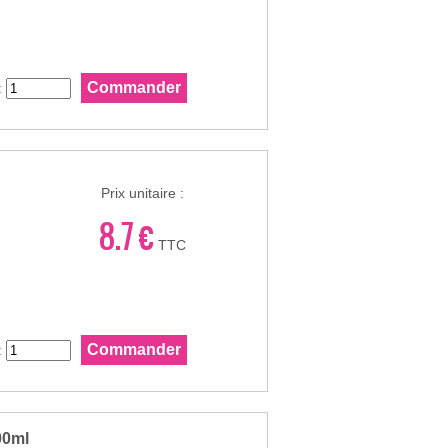
:
Prix unitaire :
8.7 €
TTC
:
00ml