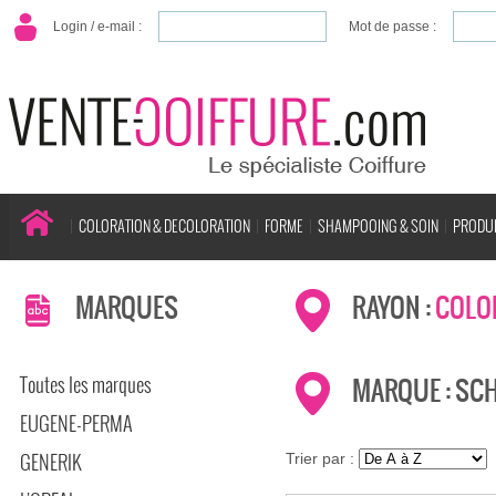
Login / e-mail :
Mot de passe :
COLORATION & DECOLORATION
FORME
SHAMPOOING & SOIN
PRODUI
MARQUES
RAYON :
COLO
Toutes les marques
MARQUE : SC
EUGENE-PERMA
GENERIK
Trier par :