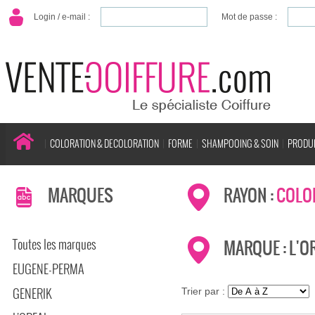
Login / e-mail :
Mot de passe :
COLORATION & DECOLORATION
FORME
SHAMPOOING & SOIN
PRODUI
MARQUES
RAYON :
COLO
Toutes les marques
MARQUE : L'O
EUGENE-PERMA
GENERIK
Trier par :